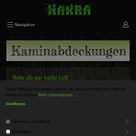
Navigation
Mehr als nur heiße Luft
NAKRA Kaminabdeckungen und -Zubehöre sind eine gute
Diese Website verwendet Cookies, um eine bestmögliche Erfahrung
Möglichkeit Ihrem Kamin eine besondere Note zu geben und
bieten zu können.
Mehr Informationen ...
das Innere vor Niederschlägen und Fallwinden zu schützen. Je
Einstellungen
nach Form und Ausführung verbessert eine
Schornsteinverkleidung sogar den Luftzug eines Systems.
Technisch erforderlich
Statistiken